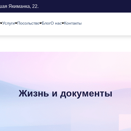
шая Якиманка, 22.
Услуги
Посольство
Блог
О нас
Контакты
Жизнь и документы