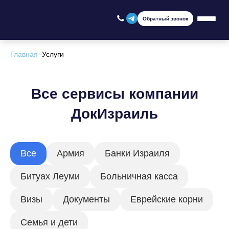
Обратный звонок
Главная
–
Услуги
Все сервисы компании
ДокИзраиль
Все
Армия
Банки Израиля
Битуах Леуми
Больничная касса
Визы
Документы
Еврейские корни
Семья и дети