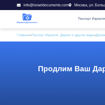
info@israeldocuments.com
Москва, ул. Боль
Паспорт Израиля
Главная
–
Паспорт Израиля: Даркон и другие виды
–
Доку
Продлим Ваш Дар