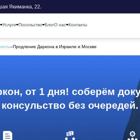
шая Якиманка, 22.
Услуги
Посольство
Блог
О нас
Контакты
менты
–
Продление Даркона в Израиле и Москве
кон, от 1 дня! соберём док
консульство без очередей.