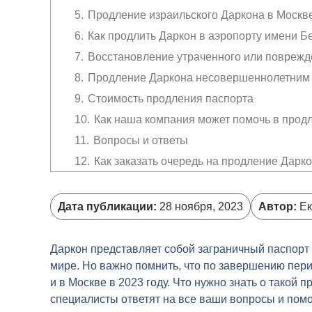
Продление израильского Даркона в Москв
Как продлить Даркон в аэропорту имени Б
Восстановление утраченного или поврежд
Продление Даркона несовершеннолетним
Стоимость продления паспорта
Как наша компания может помочь в прод
Вопросы и ответы
Как заказать очередь на продление Дарк
Как продлить Даркон если не жил в Изра
Можно ли выехать из Израиля без Дарко
Дата публикации:
28 ноября, 2023
Автор:
Ек
Как продлить биометрический Даркон в Р
Даркон представляет собой заграничный паспорт
мире. Но важно помнить, что по завершению пери
и в Москве в 2023 году. Что нужно знать о такой 
специалисты ответят на все ваши вопросы и помо