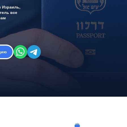
в Израиль,
тель все
сам
цию