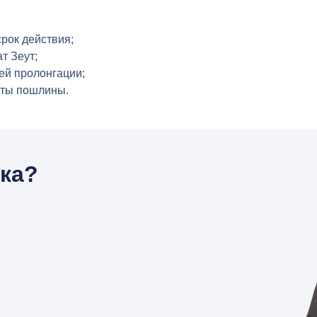
рок действия;
т Зеут;
й пролонгации;
ты пошлины.
нка?