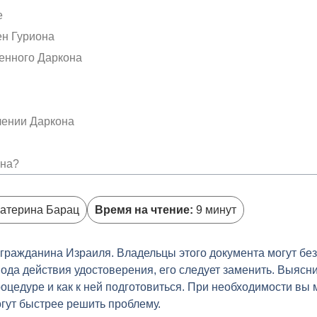
е
ен Гуриона
енного Даркона
лении Даркона
она?
иле?
на?
атерина Барац
Время на чтение:
9 минут
оссии?
 гражданина Израиля. Владельцы этого документа могут бе
ода действия удостоверения, его следует заменить. Выясн
процедуре и как к ней подготовиться. При необходимости вы
гут быстрее решить проблему.