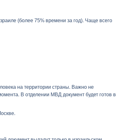
зраиле (более 75% времени за год). Чаще всего
еловека на территории страны. Важно не
момента. В отделении МВД документ будет готов в
оскве.
кий документ выдадут только в израильском