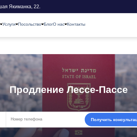
шая Якиманка, 22.
Услуги
Посольство
Блог
О нас
Контакты
Продление Лессе-Пассе
Получить консульта