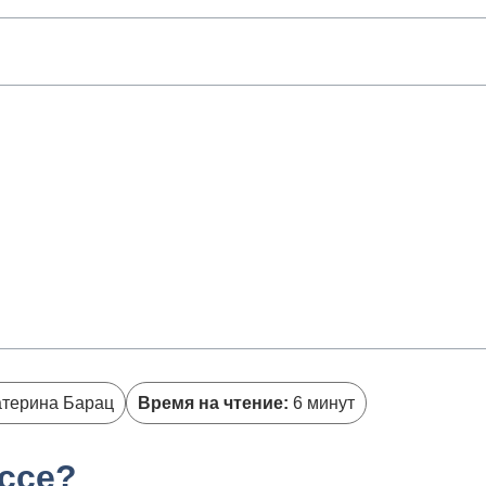
терина Барац
Время на чтение:
6 минут
ссе?