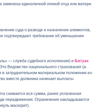
 заменена единоличной опекой отца или матери
овление суда о разводе и назначении алиментов,
орые подтверждают требование об уменьшении
аль» — служба судебного исполнения) и
Битуах
. Это Ведомство национального страхования (а-
ся в затруднительном материальном положении из-
ство вместе должника начинает выплаты
счета снимается вся сумма, ранее уплаченная
ободе передвижения. Ограничения накладываются
куль маскорет).