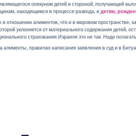
 являющегося опекуном детей и стороной, получающей вып
щинам, находящимся в процессе развода, и
детям, рожде
ы в отношении алиментов, что и в мировом пространстве, з
орой уклоняется от материального содержания детей, оста
ционального страхования Израиля это не так. Надо полагат
на алименты, правилах написания заявления в суд и в Бит