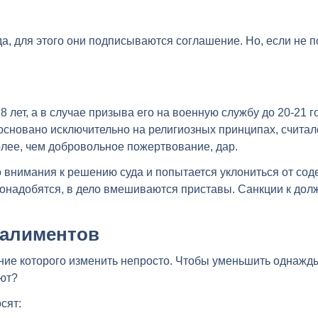
уда, для этого они подписываются соглашение. Но, если не
 лет, а в случае призыва его на военную службу до 20-21 
основано исключительно на религиозных принципах, считалос
олее, чем добровольное пожертвование, дар.
о внимания к решению суда и попытается уклониться от сод
 понадобятся, в дело вмешиваются приставы. Санкции к дол
 алиментов
ение которого изменить непросто. Чтобы уменьшить однажд
ают?
сят: