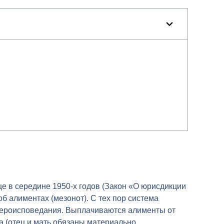
е в середине 1950-х годов (Закон «О юрисдикции
об алиментах (мезонот). С тех пор система
 вероисповедания. Выплачиваются алименты от
да (отец и мать обязаны материально