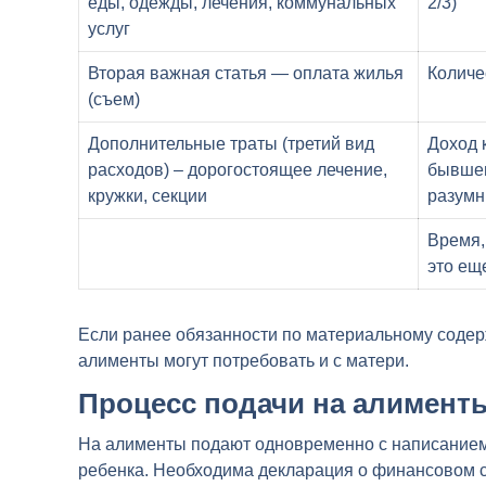
еды, одежды, лечения, коммунальных
2/3)
услуг
Вторая важная статья — оплата жилья
Количес
(съем)
Дополнительные траты (третий вид
Доход 
расходов) – дорогостоящее лечение,
бывшег
кружки, секции
разумн
Время,
это ещ
Если ранее обязанности по материальному содер
алименты могут потребовать и с матери.
Процесс подачи на алимент
На алименты подают одновременно с написанием 
ребенка. Необходима декларация о финансовом с