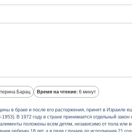
терина Барац
Время на чтение:
6 минут
ны в браке и после его расторжения, принят в Израиле ещ
-1953). В 1972 году в стране принимается отдельный закон 
 алименты положены всем детям, независимо от пола или
ния ребенку 18 лет, а в ряде случаев до исполнения 21 го