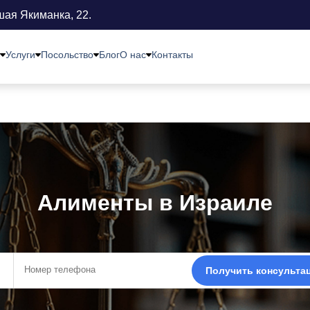
шая Якиманка, 22.
Услуги
Посольство
Блог
О нас
Контакты
Алименты в Израиле
Получить консульта