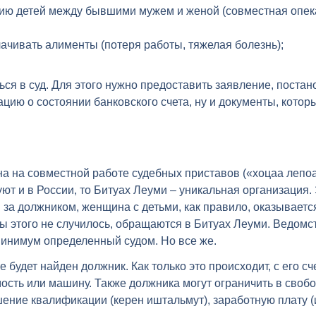
ию детей между бывшими мужем и женой (совместная опека
ачивать алименты (потеря работы, тяжелая болезнь);
я в суд. Для этого нужно предоставить заявление, постан
ацию о состоянии банковского счета, ну и документы, кот
а на совместной работе судебных приставов («хоцаа лепо
уют и в России, то Битуах Леуми – уникальная организация
 за должником, женщина с детьми, как правило, оказывает
обы этого не случилось, обращаются в Битуах Леуми. Ведом
минимум определенный судом. Но все же.
е будет найден должник. Как только это происходит, с его 
имость или машину. Также должника могут ограничить в св
ение квалификации (керен иштальмут), заработную плату (и